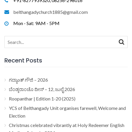
+91-8277939320, 08256-298016
belthangadychurch1885@gmail.com
Mon - Sat: 9AM - 5PM
Search
for:
Recent Posts
ಗದ್ಯಾoತ್ ಗೌಜಿ – 2026
ಬೆಂಡ್ಕರಾಂಚೊ ದೀಸ್ – 12, ಜುಲೈ 2026
Roopanthar | Edition 1-20 (2025)
YCS of Belthangady Unit organises farewell, Welcome and
Election
Christmas celebrated vibrantly at Holy Redeemer English